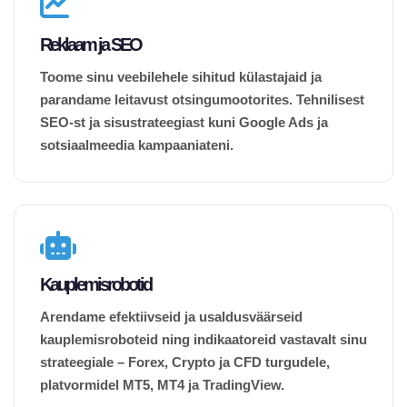
Reklaam ja SEO
Toome sinu veebilehele sihitud külastajaid ja
parandame leitavust otsingumootorites. Tehnilisest
SEO-st ja sisustrateegiast kuni Google Ads ja
sotsiaalmeedia kampaaniateni.
Kauplemisrobotid
Arendame efektiivseid ja usaldusväärseid
kauplemisroboteid ning indikaatoreid vastavalt sinu
strateegiale – Forex, Crypto ja CFD turgudele,
platvormidel MT5, MT4 ja TradingView.