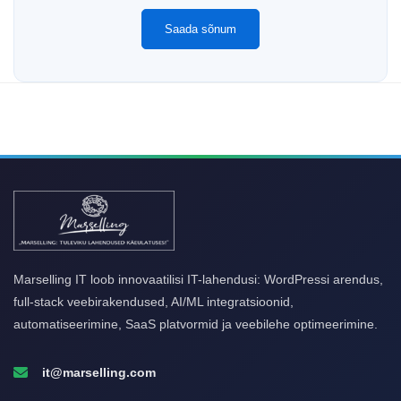
Saada sõnum
Marselling IT loob innovaatilisi IT-lahendusi: WordPressi arendus,
full-stack veebirakendused, AI/ML integratsioonid,
automatiseerimine, SaaS platvormid ja veebilehe optimeerimine.
it@marselling.com