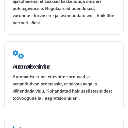
ajakohasena, et saaksid keskenduda oma äri
põhitegevusele. Regulaarsed uuendused,
varundus, turvaseire ja sisumuudatused – kõik ühe
partneri käest.
Automatiseerimine
Automatiseerime ettevõtte korduvad ja
aeganõudvad protsessid, et säästa aega ja
vähendada vigu. Kohandatud haldussüsteemidest
töövoogude ja integratsioonideni.