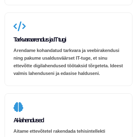
Tarkvaraarendus ja IT tugi
Arendame kohandatud tarkvara ja veebirakendusi
ning pakume usaldusväärset IT-tuge, et sinu
ettevõtte digilahendused töötaksid tõrgeteta. Ideest
valmis lahenduseni ja edasise halduseni.
AI-lahendused
Aitame ettevõtetel rakendada tehisintellekti