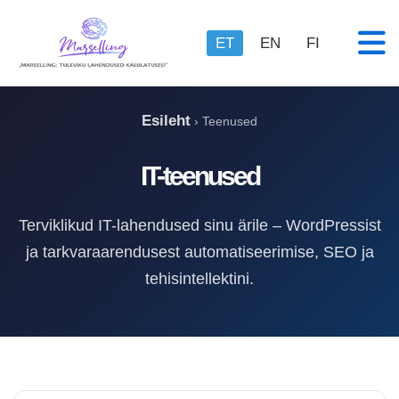
ET
EN
FI
Esileht
›
Teenused
IT-teenused
Terviklikud IT-lahendused sinu ärile – WordPressist
ja tarkvaraarendusest automatiseerimise, SEO ja
tehisintellektini.