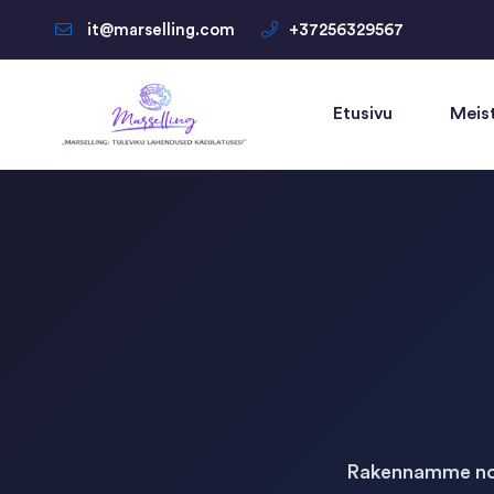
it@marselling.com
+37256329567
Etusivu
Meis
Rakennamme nope