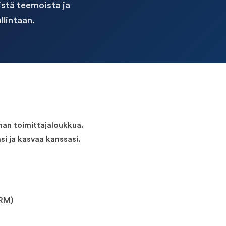
istä teemoista ja
lintaan.
man toimittajaloukkua.
si ja kasvaa kanssasi.
CRM)