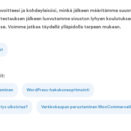
itteesi ja kohdeyleisösi, minkä jälkeen määritämme suunni
n testauksen jälkeen luovutamme sivuston lyhyen koulutuksen
 itse. Voimme jatkaa täydellä ylläpidolla tarpeen mukaan.
ut
it:
aminen
WordPress-hakukoneoptimointi
tys ulkoistaa?
Verkkokaupan perustaminen WooCommercel