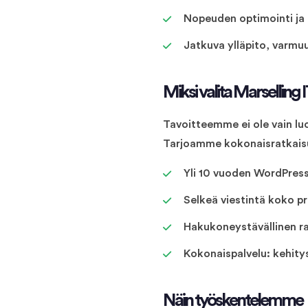
Nopeuden optimointi ja
Jatkuva ylläpito, varmuu
Miksi valita Marsellin
Tavoitteemme ei ole vain lu
Tarjoamme kokonaisratkaisu
Yli 10 vuoden WordPress
Selkeä viestintä koko pr
Hakukoneystävällinen rak
Kokonaispalvelu: kehitys
Näin työskentelemme