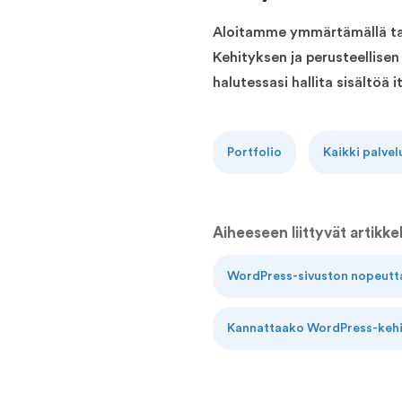
Aloitamme ymmärtämällä tavo
Kehityksen ja perusteellise
halutessasi hallita sisältöä
Portfolio
Kaikki palvel
Aiheeseen liittyvät artikkel
WordPress-sivuston nopeutt
Kannattaako WordPress-kehi