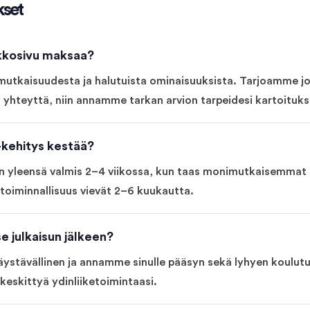
kset
kkosivu maksaa?
mutkaisuudesta ja halutuista ominaisuuksista. Tarjoamme jok
 yhteyttä, niin annamme tarkan arvion tarpeidesi kartoituks
kehitys kestää?
n yleensä valmis 2–4 viikossa, kun taas monimutkaisemmat 
 toiminnallisuus vievät 2–6 kuukautta.
se julkaisun jälkeen?
jäystävällinen ja annamme sinulle pääsyn sekä lyhyen koul
 keskittyä ydinliiketoimintaasi.