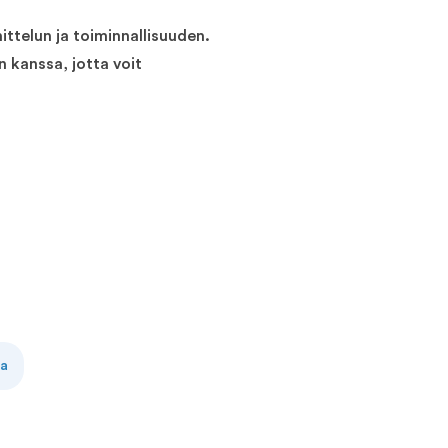
ttelun ja toiminnallisuuden.
 kanssa, jotta voit
la