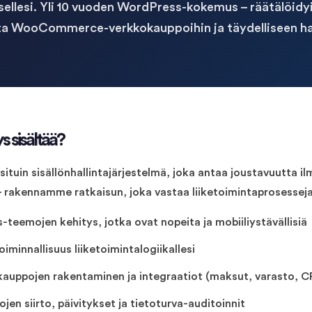
ksellesi. Yli 10 vuoden WordPress-kokemus – räätälöidy
sta WooCommerce-verkkokauppoihin ja täydelliseen hal
 sisältää?
tuin sisällönhallintajärjestelmä, joka antaa joustavuutta il
– rakennamme ratkaisun, joka vastaa liiketoimintaprosesseja
teemojen kehitys, jotka ovat nopeita ja mobiiliystävällisiä
oiminnallisuus liiketoimintalogiikallesi
ppojen rakentaminen ja integraatiot (maksut, varasto, 
jen siirto, päivitykset ja tietoturva-auditoinnit