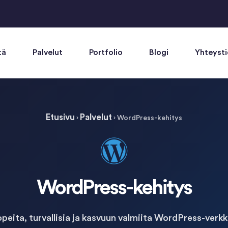
tä
Palvelut
Portfolio
Blogi
Yhteyst
Etusivu
Palvelut
›
›
WordPress-kehitys
WordPress-kehitys
ita, turvallisia ja kasvuun valmiita WordPress-verkko