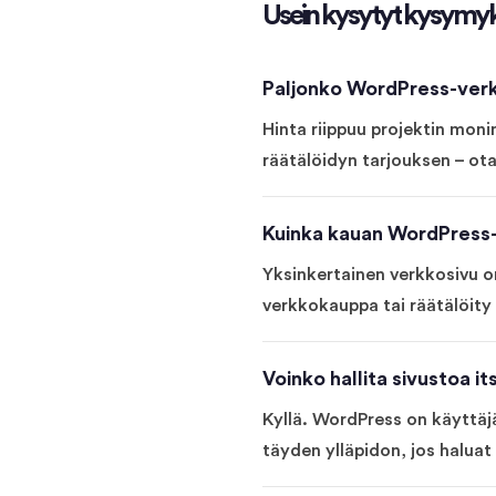
Usein kysytyt kysymy
Paljonko WordPress-ver
Hinta riippuu projektin moni
räätälöidyn tarjouksen – ota
Kuinka kauan WordPress-
Yksinkertainen verkkosivu o
verkkokauppa tai räätälöity
Voinko hallita sivustoa it
Kyllä. WordPress on käyttä
täyden ylläpidon, jos haluat