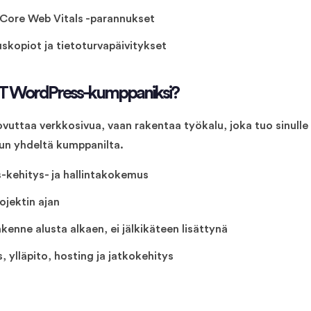
 Core Web Vitals -parannukset
skopiot ja tietoturvapäivitykset
g IT WordPress-kumppaniksi?
ovuttaa verkkosivua, vaan rakentaa työkalu, joka tuo sinull
n yhdeltä kumppanilta.
-kehitys- ja hallintakokemus
ojektin ajan
enne alusta alkaen, ei jälkikäteen lisättynä
, ylläpito, hosting ja jatkokehitys