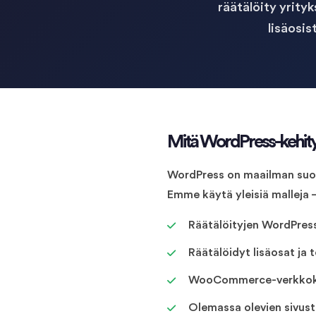
räätälöity yrity
lisäosi
Mitä WordPress-kehitys
WordPress on maailman suosi
Emme käytä yleisiä malleja 
Räätälöityjen WordPress-
Räätälöidyt lisäosat ja t
WooCommerce-verkkokau
Olemassa olevien sivusto