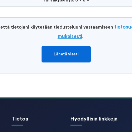
Turvakysymys: 3 + 8 =
tietos
 että tietojani käytetään tiedusteluuni vastaamiseen
mukaisesti
.
Lähetä viesti
Tietoa
Hyödyllisiä linkkejä