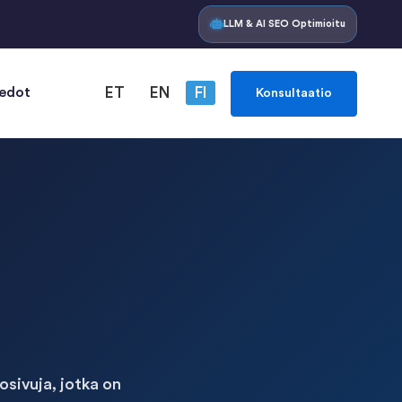
LLM & AI SEO Optimioitu
iedot
ET
EN
FI
Konsultaatio
sivuja, jotka on