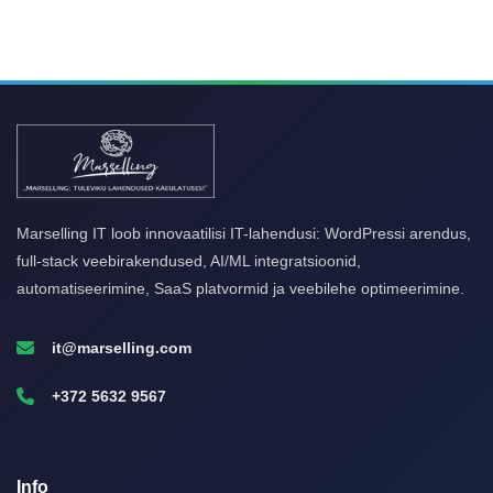
Marselling IT loob innovaatilisi IT-lahendusi: WordPressi arendus,
full-stack veebirakendused, AI/ML integratsioonid,
automatiseerimine, SaaS platvormid ja veebilehe optimeerimine.
it@marselling.com
+372 5632 9567
Info