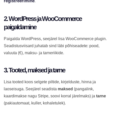
registreerimine
.
2. WordPress ja WooCommerce
paigaldamine
Paigalda WordPress, seejärel lisa WooCommerce plugin.
Seadistusviisard juhatab sind läbi põhiseadete: pood,
valuuta (€), maksu- ja tarneriikide.
3. Tooted, maksed ja tarne
Lisa tooted koos selgete piltide, kirjelduste, hinna ja
laoseisuga. Seejärel seadista
maksed
(pangalink,
kaardimakse nagu Stripe, soovi korral järelmaks) ja
tarne
(pakiautomaat, kuller, kohaletulek).