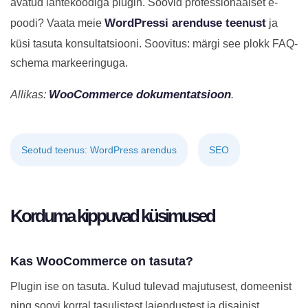
avatud lähtekoodiga plugin. Soovid professionaalset e-
WordPressi arenduse teenust
poodi? Vaata meie
ja
küsi tasuta konsultatsiooni. Soovitus: märgi see plokk FAQ-
schema markeeringuga.
WooCommerce dokumentatsioon
Allikas:
.
Seotud teenus: WordPress arendus
SEO
Korduma kippuvad küsimused
Kas WooCommerce on tasuta?
Plugin ise on tasuta. Kulud tulevad majutusest, domeenist
ning soovi korral tasulistest laiendustest ja disainist.