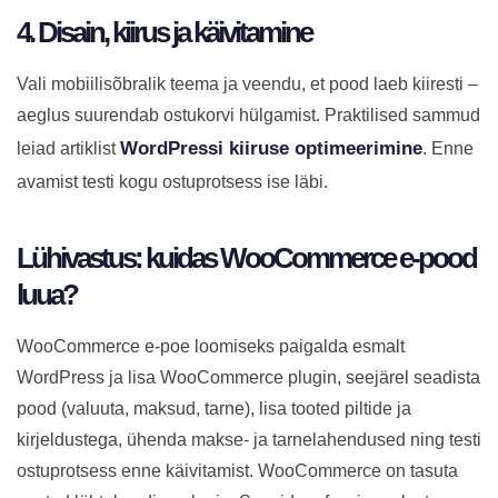
4. Disain, kiirus ja käivitamine
Vali mobiilisõbralik teema ja veendu, et pood laeb kiiresti –
aeglus suurendab ostukorvi hülgamist. Praktilised sammud
WordPressi kiiruse optimeerimine
leiad artiklist
. Enne
avamist testi kogu ostuprotsess ise läbi.
Lühivastus: kuidas WooCommerce e-pood
luua?
WooCommerce e-poe loomiseks paigalda esmalt
WordPress ja lisa WooCommerce plugin, seejärel seadista
pood (valuuta, maksud, tarne), lisa tooted piltide ja
kirjeldustega, ühenda makse- ja tarnelahendused ning testi
ostuprotsess enne käivitamist. WooCommerce on tasuta