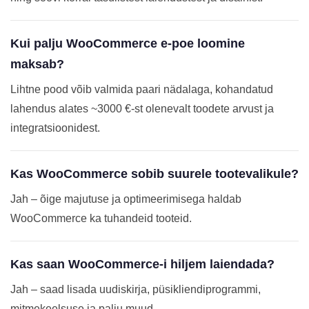
Kui palju WooCommerce e-poe loomine
maksab?
Lihtne pood võib valmida paari nädalaga, kohandatud
lahendus alates ~3000 €-st olenevalt toodete arvust ja
integratsioonidest.
Kas WooCommerce sobib suurele tootevalikule?
Jah – õige majutuse ja optimeerimisega haldab
WooCommerce ka tuhandeid tooteid.
Kas saan WooCommerce-i hiljem laiendada?
Jah – saad lisada uudiskirja, püsikliendiprogrammi,
mitmekeelsuse ja palju muud.