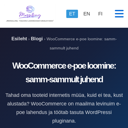
ET
EN
FI
Esileht
Blogi
›
›
WooCommerce e-poe loomine: samm-
sammult juhend
WooCommerce e-poe loomine:
samm-sammult juhend
Tahad oma tooteid internetis müüa, kuid ei tea, kust
alustada? WooCommerce on maailma levinuim e-
poe lahendus ja töötab tasuta WordPressi
pluginana.