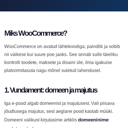
Miks WooCommerce?
WooCommerce on avatud lähtekoodiga, paindlik ja sobib
nii väikese kui suure poe jaoks. See annab sulle täieliku
kontrolli toodete, maksete ja disaini üle, ilma igakuise
platvormitasuta nagu mõnel suletud lahendusel.
1. Vundament: domeen ja majutus
Iga e-pood algab domeenist ja majutusest. Vali piisava
jõudlusega majutus, sest aeglane pood kaotab müüki.
domeeninime
Domeeni valikust kirjutasime artiklis