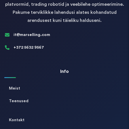
platvormid, trading robotid ja veebilehe optimeerimine.
Pakume terviklikke lahendusi alates kohandatud
arendusest kuni täieliku halduseni.
it@marselling.com
+372 5632 9567
Info
Meist
Teenused
Kontakt