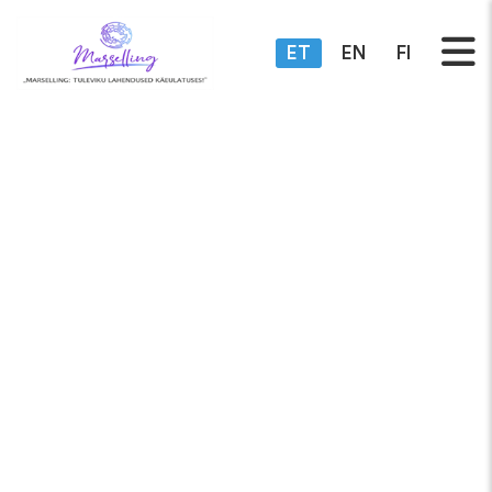
ET
EN
FI