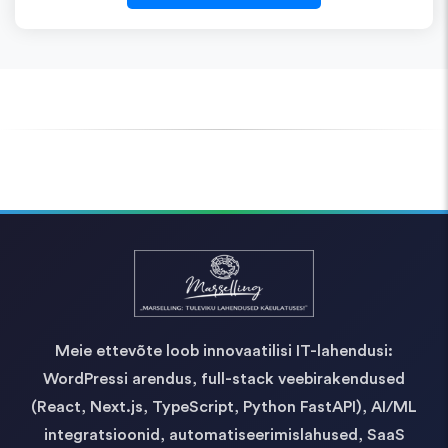
Meie ettevõte loob innovaatilisi IT-lahendusi:
WordPressi arendus, full-stack veebirakendused
(React, Next.js, TypeScript, Python FastAPI), AI/ML
integratsioonid, automatiseerimislahused, SaaS