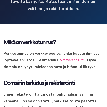
tavoita kävijöitä. Katsotaan, miten domain
valitaan ja rekisteröidään.
Mikä on verkkotunnus?
Verkkotunnus on verkko-osoite, jonka kautta ihmiset
löytävät sivustosi – esimerkiksi
yritykseni.fi
. Hyvä
domain on lyhyt, mieleenpainuva ja brändiisi liittyvä.
Domainin tarkistus ja rekisteröinti
Ennen rekisteröintiä tarkista, onko haluamasi nimi
vapaana. Jos se on varattu, harkitse toista päätettä