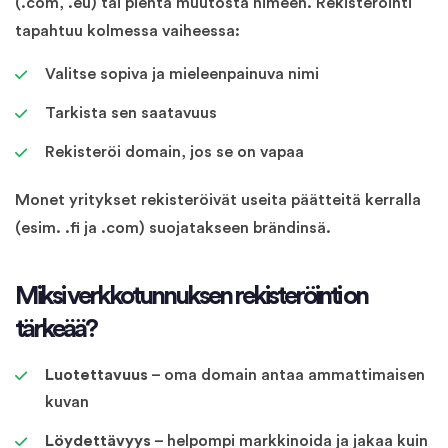
(.com, .eu) tai pientä muutosta nimeen. Rekisteröinti
tapahtuu kolmessa vaiheessa:
Valitse sopiva ja mieleenpainuva nimi
Tarkista sen saatavuus
Rekisteröi domain, jos se on vapaa
Monet yritykset rekisteröivät useita päätteitä kerralla
(esim. .fi ja .com) suojatakseen brändinsä.
Miksi verkkotunnuksen rekisteröinti on
tärkeää?
Luotettavuus
– oma domain antaa ammattimaisen
kuvan
Löydettävyys
– helpompi markkinoida ja jakaa kuin