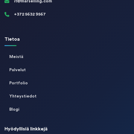
it@marselling.com
+372 5632 9567
Tietoa
Meistä
Palvelut
Portfolio
Yhteystiedot
Blogi
Hyödyllisiä linkkejä