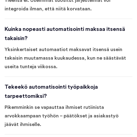
Yleensä ei. Useimmat suositut järjestelmät voi
integroida ilman, että niitä korvataan.
Kuinka nopeasti automatisointi maksaa itsensä
takaisin?
Yksinkertaiset automaatiot maksavat itsensä usein
takaisin muutamassa kuukaudessa, kun ne säästävät
useita tunteja viikossa.
Tekeekö automatisointi työpaikkoja
tarpeettomiksi?
Pikemminkin se vapauttaa ihmiset rutiinista
arvokkaampaan työhön – päätökset ja asiakastyö
jäävät ihmiselle.