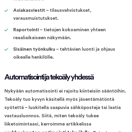
Asiakasviestit
– tilausvahvistukset,
varausmuistutukset.
Raportointi
– tietojen kokoaminen yhteen
reaaliaikaiseen näkymään.
Sisäinen työnkulku
– tehtävien luonti ja ohjaus
oikealle henkilölle.
Automatisointi ja tekoäly yhdessä
Nykyään automatisointi ei rajoitu kiinteisiin sääntöihin.
Tekoäly tuo kyvyn käsitellä myös jäsentämätöntä
syötettä – luokitella saapuvia sähköposteja tai laatia
vastausluonnos. Siitä, miten tekoäly tukee
liiketoimintaasi, kerroimme artikkelissa