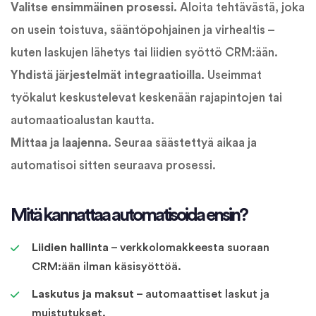
Valitse ensimmäinen prosessi.
Aloita tehtävästä, joka
on usein toistuva, sääntöpohjainen ja virhealtis –
kuten laskujen lähetys tai liidien syöttö CRM:ään.
Yhdistä järjestelmät integraatioilla.
Useimmat
työkalut keskustelevat keskenään rajapintojen tai
automaatioalustan kautta.
Mittaa ja laajenna.
Seuraa säästettyä aikaa ja
automatisoi sitten seuraava prosessi.
Mitä kannattaa automatisoida ensin?
Liidien hallinta
– verkkolomakkeesta suoraan
CRM:ään ilman käsisyöttöä.
Laskutus ja maksut
– automaattiset laskut ja
muistutukset.