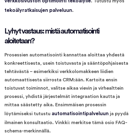
verkkosivuston optimointi tekoälylle
. Tutustu myös
tekoälyratkaisujen palveluun
.
Lyhyt vastaus: mistä automatisointi
aloitetaan?
Prosessien automatisointi kannattaa aloittaa yhdestä
konkreettisesta, usein toistuvasta ja sääntöpohjaisesta
tehtävästä – esimerkiksi verkkolomakkeen liidien
automaattisesta siirrosta CRM:ään. Kartoita ensin
toistuvat toiminnot, valitse aikaa vievin ja virhealttein
prosessi, yhdistä järjestelmät integraation kautta ja
mittaa säästetty aika. Ensimmäisen prosessin
automatisointipalveluun
löytämiseksi tutustu
ja pyydä
ilmainen konsultaatio. Vinkki: merkitse tämä osio FAQ-
schema-merkinnällä.