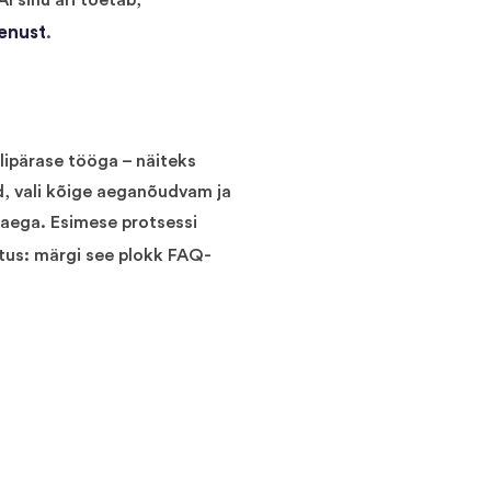
I sinu äri toetab,
enust
.
lipärase tööga – näiteks
, vali kõige aeganõudvam ja
aega. Esimese protsessi
itus: märgi see plokk FAQ-