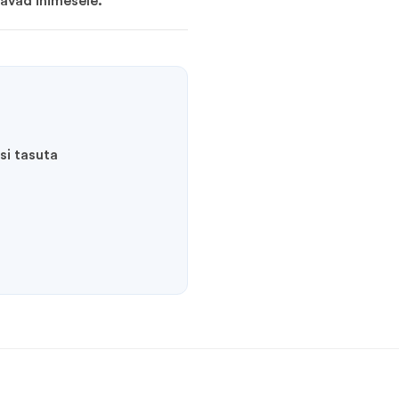
äävad inimesele.
si tasuta