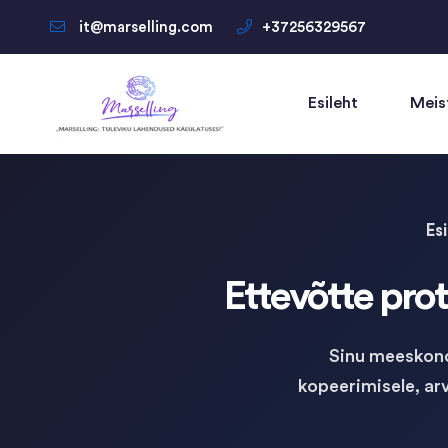
it@marselling.com
+37256329567
Esileht
Meis
Es
Ettevõtte pro
Sinu meeskond
kopeerimisele, ar