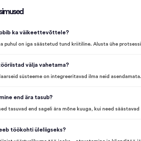
simused
obib ka väikeettevõttele?
 puhul on iga säästetud tund kriitiline. Alusta ühe protsess
ööriistad välja vahetama?
laarseid süsteeme on integreeritavad ilma neid asendamata
imine end ära tasub?
ed tasuvad end sageli ära mõne kuuga, kui need säästavad 
eb töökohti üleliigseks?