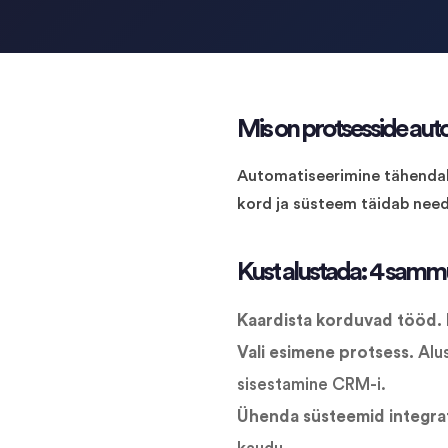
Mis on protsesside aut
Automatiseerimine tähendab 
kord ja süsteem täidab need 
Kust alustada: 4 samm
Kaardista korduvad tööd.
Vali esimene protsess.
Alus
sisestamine CRM-i.
Ühenda süsteemid integra