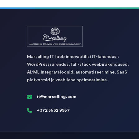
Marselling IT loob innovaatilisi IT-lahendusi:
WordPressi arendus, full-stack veebirakendused,
AI/ML integratsioonid, automatiseerimine, SaaS
platvormid ja veebilehe optimeerimine.
it@marselling.com
+372 5632 9567