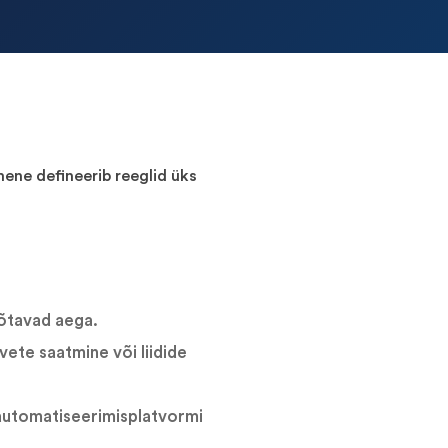
ene defineerib reeglid üks
võtavad aega.
vete saatmine või liidide
automatiseerimisplatvormi