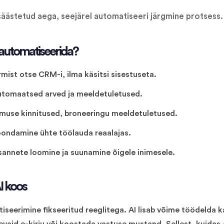
ästetud aega, seejärel automatiseeri järgmine protsess.
automatiseerida?
mist otse CRM-i, ilma käsitsi sisestuseta.
utomaatsed arved ja meeldetuletused.
limuse kinnitused, broneeringu meeldetuletused.
ondamine ühte töölauda reaalajas.
sannete loomine ja suunamine õigele inimesele.
I koos
iseerimine fikseeritud reeglitega. AI lisab võime töödelda k