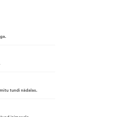
iga.
.
mitu tundi nädalas.