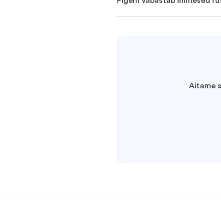
Pigem vabastab inimesed ruti
Aitame s