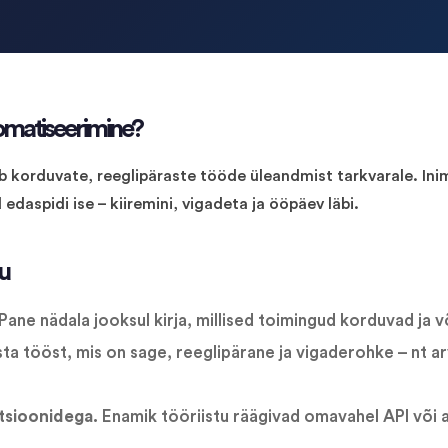
omatiseerimine?
korduvate, reeglipäraste tööde üleandmist tarkvarale. Inim
edaspidi ise – kiiremini, vigadeta ja ööpäev läbi.
u
Pane nädala jooksul kirja, millised toimingud korduvad ja 
ta tööst, mis on sage, reeglipärane ja vigaderohke – nt ar
tsioonidega.
Enamik tööriistu räägivad omavahel API või 