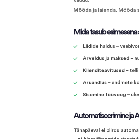
kaudu.
Mõõda ja laienda.
Mõõda sä
Mida tasub esimesena 
Liidide haldus
– veebivor
Arveldus ja maksed
– a
Klienditeavitused
– tel
Aruandlus
– andmete ko
Sisemine töövoog
– üle
Automatiseerimine ja A
Tänapäeval ei piirdu automat