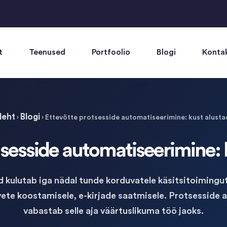
t
Teenused
Portfoolio
Blogi
Konta
ileht
Blogi
›
›
Ettevõtte protsesside automatiseerimine: kust alust
tsesside automatiseerimine: 
 kulutab iga nädal tunde korduvatele käsitsitoimingu
vete koostamisele, e-kirjade saatmisele. Protsesside
vabastab selle aja väärtuslikuma töö jaoks.