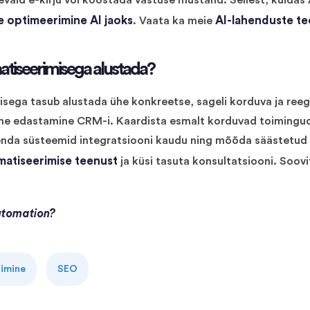
levaid e-kirju või koostada vastuse mustand. Sellest, kuidas A
 optimeerimine AI jaoks
AI-lahenduste te
. Vaata ka meie
atiseerimisega alustada?
sega tasub alustada ühe konkreetse, sageli korduva ja reeg
tne edastamine CRM-i. Kaardista esmalt korduvad toimingud
nda süsteemid integratsiooni kaudu ning mõõda säästetud 
matiseerimise teenust
ja küsi tasuta konsultatsiooni. Soov
utomation?
rimine
SEO