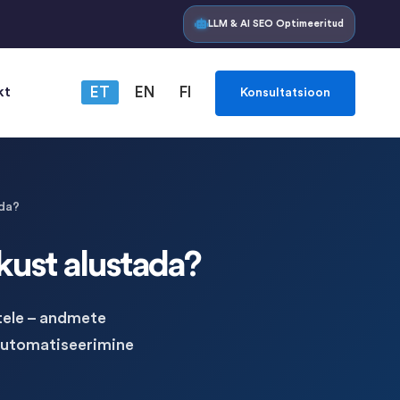
LLM & AI SEO Optimeeritud
kt
ET
EN
FI
Konsultatsioon
ada?
kust alustada?
tele – andmete
 automatiseerimine