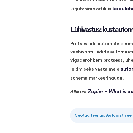
– nt klassifitseerida sissetu
kodulehe
kirjutasime artiklis
Lühivastus: kust autom
Protsesside automatiseerimi
veebivormi liidide automaa
vigaderohkem protsess, ühe
auto
leidmiseks vaata meie
schema markeeringuga.
Zapier – What is a
Allikas:
Seotud teenus: Automatisee