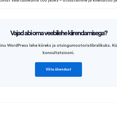
inist väärtuslikuma töö jaoks – otsustamine ja klienditöö j
Vajad abi oma veebilehe kiirendamisega?
inu WordPress lehe kiireks ja otsingumootorisõbralikuks. Kü
konsultatsiooni.
Võta ühendust