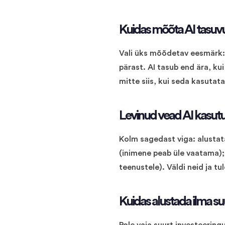
Kuidas mõõta AI tasuvu
Vali üks mõõdetav eesmärk:
pärast. AI tasub end ära, ku
mitte siis, kui seda kasutat
Levinud vead AI kasutu
Kolm sagedast viga: alustata
(inimene peab üle vaatama);
teenustele). Väldi neid ja tu
Kuidas alustada ilma su