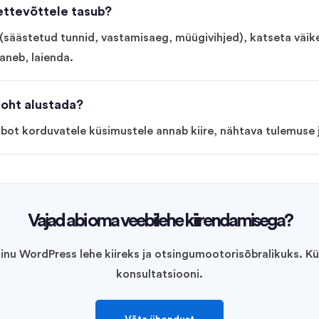
ettevõttele tasub?
säästetud tunnid, vastamisaeg, müügivihjed), katseta väik
aneb, laienda.
koht alustada?
robot korduvatele küsimustele annab kiire, nähtava tulemuse j
Vajad abi oma veebilehe kiirendamisega?
inu WordPress lehe kiireks ja otsingumootorisõbralikuks. Kü
konsultatsiooni.