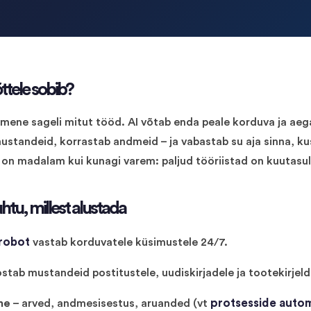
ttele sobib?
imene sageli mitut tööd. AI võtab enda peale korduva ja ae
standeid, korrastab andmeid – ja vabastab su aja sinna, kus
 on madalam kui kunagi varem: paljud tööriistad on kuutasul
tu, millest alustada
srobot
vastab korduvatele küsimustele 24/7.
stab mustandeid postitustele, uudiskirjadele ja tootekirjeld
protsesside autom
ne
– arved, andmesisestus, aruanded (vt