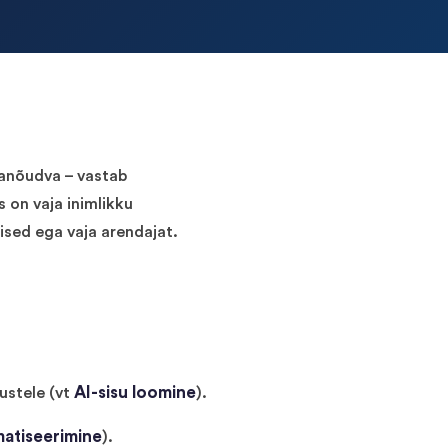
ganõudva – vastab
 on vaja inimlikku
ised ega vaja arendajat.
AI-sisu loomine
ustele (vt
).
atiseerimine
).