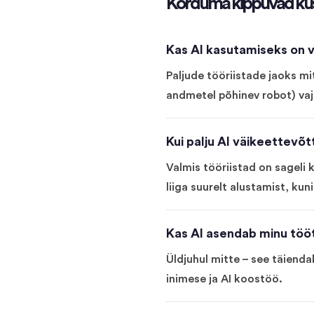
Korduma kippuvad kü
Kas AI kasutamiseks on va
Paljude tööriistade jaoks m
andmetel põhinev robot) vaj
Kui palju AI väikeettevõ
Valmis tööriistad on sageli
liiga suurelt alustamist, ku
Kas AI asendab minu töö
Üldjuhul mitte – see täienda
inimese ja AI koostöö.