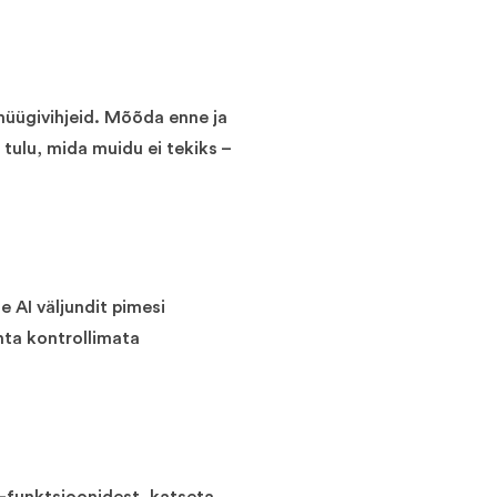
müügivihjeid. Mõõda enne ja
 tulu, mida muidu ei tekiks –
e AI väljundit pimesi
nta kontrollimata