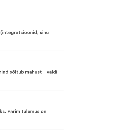
(integratsioonid, sinu
ind sõltub mahust – väldi
oks. Parim tulemus on