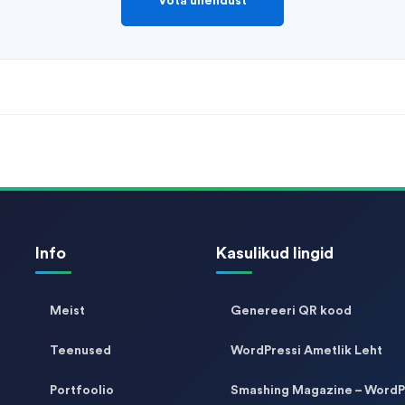
Võta ühendust
Info
Kasulikud lingid
Meist
Genereeri QR kood
Teenused
WordPressi Ametlik Leht
Portfoolio
Smashing Magazine – WordP