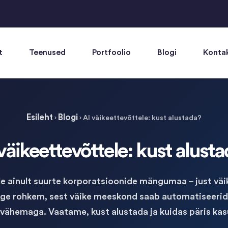
t
Teenused
Portfoolio
Blogi
Konta
Esileht
Blogi
›
›
AI väikeettevõttele: kust alustada?
väikeettevõttele: kust alust
 ole ainult suurte korporatsioonide mängumaa – just vä
õige rohkem, sest väike meeskond saab automatiseerida 
vähemaga. Vaatame, kust alustada ja kuidas päris kas