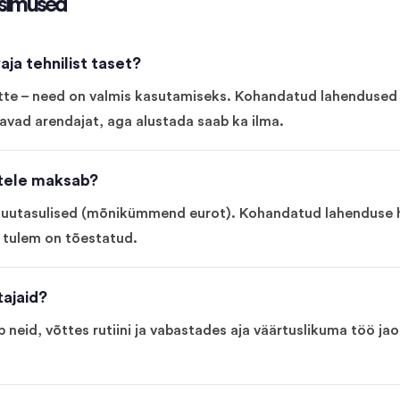
simused
ja tehnilist taset?
itte – need on valmis kasutamiseks. Kohandatud lahendused 
avad arendajat, aga alustada saab ka ilma.
ttele maksab?
 kuutasulised (mõnikümmend eurot). Kohandatud lahenduse h
ni tulem on tõestatud.
tajaid?
b neid, võttes rutiini ja vabastades aja väärtuslikuma töö ja