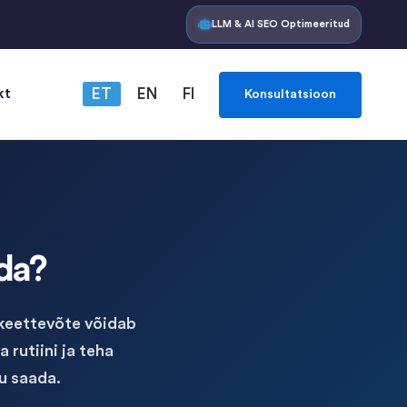
LLM & AI SEO Optimeeritud
kt
ET
EN
FI
Konsultatsioon
ada?
ikeettevõte võidab
rutiini ja teha
u saada.