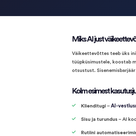
Miks AI just väikeettevõ
Väikeettevõttes teeb üks in
tüüpküsimustele, koostab mu
otsustust. Sisenemisbarjäär
Kolm esimest kasutusjuh
AI-vestlu
Klienditugi
–
Sisu ja turundus
– AI koo
Rutiini automatiseerimi