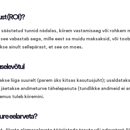
st (ROI)?
 säästetud tunnid nädalas, kiirem vastamisaeg või rohkem 
i see vabastab aega, mille eest sa muidu maksaksid, või toob
akse ainult sellepärast, et see on moes.
selevõtul
kse liiga suurelt (parem üks kitsas kasutusjuht); usaldataks
 jäetakse andmeturve tähelepanuta (tundlikke andmeid ei a
lemus tuleb kiiremini.
ure eelarveta?