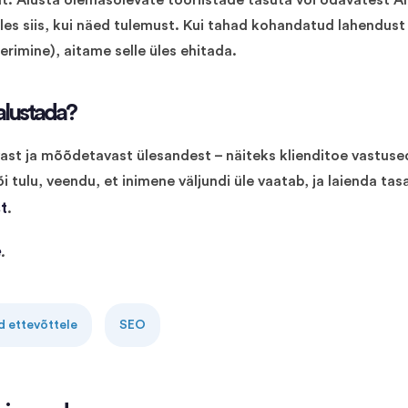
gut. Alusta olemasolevate tööriistade tasuta või odavatest A
lles siis, kui näed tulemust. Kui tahad kohandatud lahendust
rimine), aitame selle üles ehitada.
 alustada?
vast ja mõõdetavast ülesandest – näiteks klienditoe vastuse
tulu, veendu, et inimene väljundi üle vaatab, ja laienda tasa
t
.
e
.
d ettevõttele
SEO