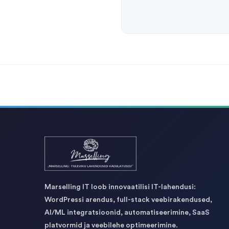
Marselling IT loob innovaatilisi IT-lahendusi:
WordPressi arendus, full-stack veebirakendused,
AI/ML integratsioonid, automatiseerimine, SaaS
platvormid ja veebilehe optimeerimine.