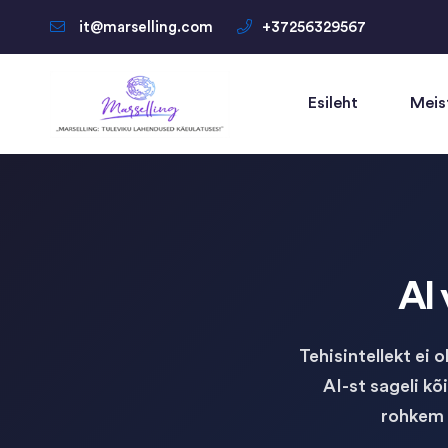
it@marselling.com
+37256329567
Esileht
Meis
AI 
Tehisintellekt ei
AI-st sageli k
rohkem 