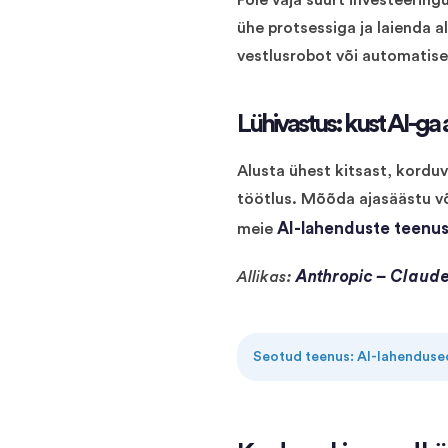
Pole vaja suurt investeerin
ühe protsessiga ja laienda a
vestlusrobot või automatisee
Lühivastus: kust AI-ga
Alusta ühest kitsast, kordu
töötlus. Mõõda ajasäästu või 
AI-lahenduste teenus
meie
Anthropic – Claud
Allikas:
Seotud teenus: AI-lahenduse