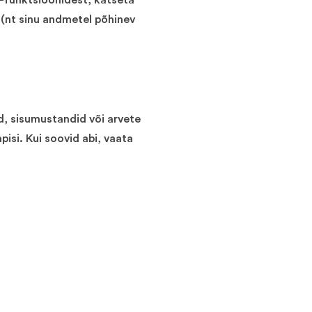
I-funktsioonidest, katseta
 (nt sinu andmetel põhinev
d, sisumustandid või arvete
pisi. Kui soovid abi, vaata