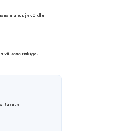
eses mahus ja võrdle
a väikese riskiga.
si tasuta