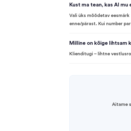
Kust ma tean, kas AI mu 
Vali üks mõõdetav eesmärk (
enne/pärast. Kui number par
Milline on kõige lihtsam 
Klienditugi – lihtne vestlus
Aitame s